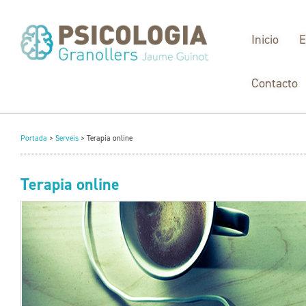
Inicio
E
Contacto
Portada
>
Serveis
>
Terapia online
Terapia online