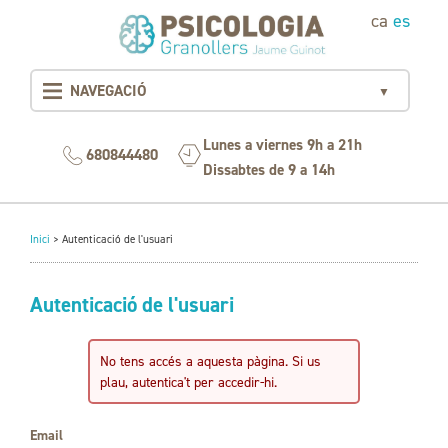
ca
es
NAVEGACIÓ
▼
Lunes a viernes 9h a 21h
680844480
Dissabtes de 9 a 14h
Inici
>
Autenticació de l'usuari
Autenticació de l'usuari
No tens accés a aquesta pàgina. Si us
plau, autentica't per accedir-hi.
Email