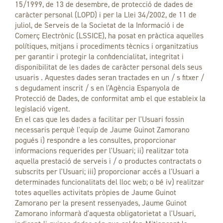
15/1999, de 13 de desembre, de protecció de dades de
caràcter personal (LOPD) i per la Llei 34/2002, de 11 de
juliol, de Serveis de la Societat de la Informació i de
Comerç Electrònic (LSSICE), ha posat en pràctica aquelles
polítiques, mitjans i procediments tècnics i organitzatius
per garantir i protegir la confidencialitat, integritat i
disponibilitat de les dades de caràcter personal dels seus
usuaris . Aquestes dades seran tractades en un / s fitxer /
s degudament inscrit / s en l'Agència Espanyola de
Protecció de Dades, de conformitat amb el que estableix la
legislació vigent.
En el cas que les dades a facilitar per l'Usuari fossin
necessaris perquè l'equip de Jaume Guinot Zamorano
pogués i) respondre a les consultes, proporcionar
informacions requerides per l'Usuari; ii) realitzar tota
aquella prestació de serveis i / o productes contractats o
subscrits per l'Usuari; iii) proporcionar accés a l'Usuari a
determinades funcionalitats del lloc web; o bé iv) realitzar
totes aquelles activitats pròpies de Jaume Guinot
Zamorano per la present ressenyades, Jaume Guinot
Zamorano informarà d'aquesta obligatorietat a l'Usuari,