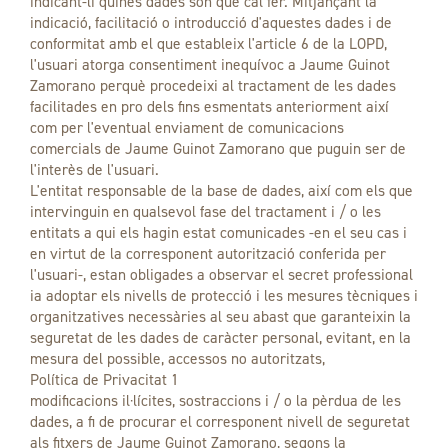
indicant-li quines dades són que cal fer. Mitjançant la
indicació, facilitació o introducció d'aquestes dades i de
conformitat amb el que estableix l'article 6 de la LOPD,
l'usuari atorga consentiment inequívoc a Jaume Guinot
Zamorano perquè procedeixi al tractament de les dades
facilitades en pro dels fins esmentats anteriorment així
com per l'eventual enviament de comunicacions
comercials de Jaume Guinot Zamorano que puguin ser de
l'interès de l'usuari.
L'entitat responsable de la base de dades, així com els que
intervinguin en qualsevol fase del tractament i / o les
entitats a qui els hagin estat comunicades -en el seu cas i
en virtut de la corresponent autorització conferida per
l'usuari-, estan obligades a observar el secret professional
ia adoptar els nivells de protecció i les mesures tècniques i
organitzatives necessàries al seu abast que garanteixin la
seguretat de les dades de caràcter personal, evitant, en la
mesura del possible, accessos no autoritzats,
Política de Privacitat 1
modificacions il·lícites, sostraccions i / o la pèrdua de les
dades, a fi de procurar el corresponent nivell de seguretat
als fitxers de Jaume Guinot Zamorano, segons la