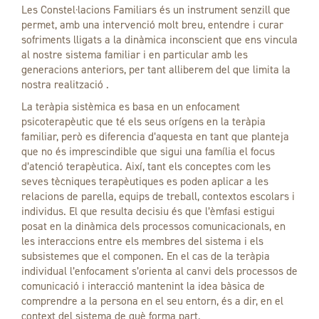
Les Constel·lacions Familiars és un instrument senzill que
permet, amb una intervenció molt breu, entendre i curar
sofriments lligats a la dinàmica inconscient que ens vincula
al nostre sistema familiar i en particular amb les
generacions anteriors, per tant alliberem del que limita la
nostra realització .
La teràpia sistèmica es basa en un enfocament
psicoterapèutic que té els seus orígens en la teràpia
familiar, però es diferencia d’aquesta en tant que planteja
que no és imprescindible que sigui una família el focus
d’atenció terapèutica. Així, tant els conceptes com les
seves tècniques terapèutiques es poden aplicar a les
relacions de parella, equips de treball, contextos escolars i
individus. El que resulta decisiu és que l’èmfasi estigui
posat en la dinàmica dels processos comunicacionals, en
les interaccions entre els membres del sistema i els
subsistemes que el componen. En el cas de la teràpia
individual l’enfocament s’orienta al canvi dels processos de
comunicació i interacció mantenint la idea bàsica de
comprendre a la persona en el seu entorn, és a dir, en el
context del sistema de què forma part.