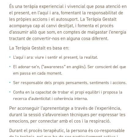
És una teràpia experiencial i vivencial que posa atenció en
el present, en l’aquí i ara, fomentant la responsabilitat de
les pròpies accions i el autosuport. La Teràpia Gestalt
acompanya cap al canvi desitjat, i fomenta el procés
d’assumir allò que som, en comptes de malgastar l’energia
tractant de convertir-nos en alguna cosa diferent.
La Teràpia Gestalt es basa en:
L’aquí i ara: viure i sentir el present, la realitat.
El adonar-se’n, (“awareness” en anglès). Ser conscient del que
em passa en cada moment.
Ser responsable dels propis pensaments, sentiments i accions.
Confia en la capacitat de trobar el propi equilibri i proposa la
recerca d’autenticitat i coherència interna.
Per aconseguir l’aprenentatge a través de l’experiència,
durant la sessió s’afavoreixen tècniques per expressar les
emocions, per connectar amb el cos i la respiració.
Durant el procés terapèutic, la persona és co-responsable
de la teràpia, pel que ha de ser particularment activa i